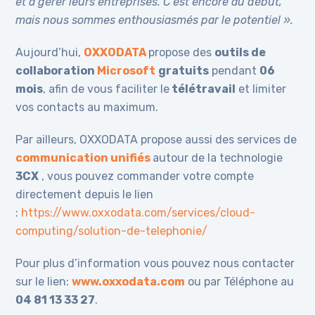
et à gérer leurs entreprises. C’est encore au début,
mais nous sommes enthousiasmés par le potentiel ».
Aujourd’hui,
OXXODATA
propose des
outils de
collaboration
Microsoft
gratuits
pendant
06
mois
, afin de vous faciliter le
télétravail
et limiter
vos contacts au maximum.
Par ailleurs, OXXODATA propose aussi des services de
communication unifiés
autour de la technologie
3CX
, vous pouvez commander votre compte
directement depuis le lien
:
https://www.oxxodata.com/services/cloud-
computing/solution-de-telephonie/
Pour plus d’information vous pouvez nous contacter
sur le lien:
www.oxxodata.com
ou par Téléphone au
04 81 13 33 27
.