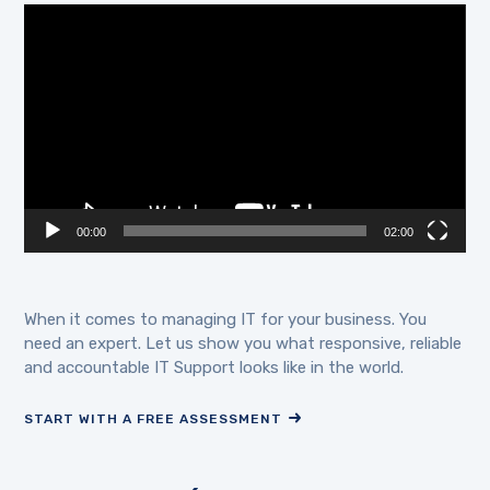
Lecteur
vidéo
00:00
02:00
When it comes to managing IT for your business. You
need an expert. Let us show you what responsive, reliable
and accountable IT Support looks like in the world.
START WITH A FREE ASSESSMENT