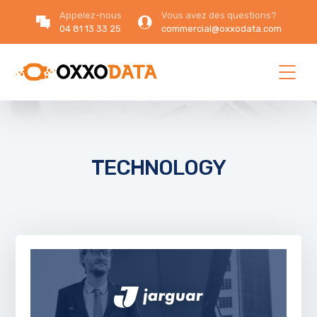
Appelez-nous
Vous avez des questions?
04 81 13 33 25
commercial@oxxodata.com
TECHNOLOGY