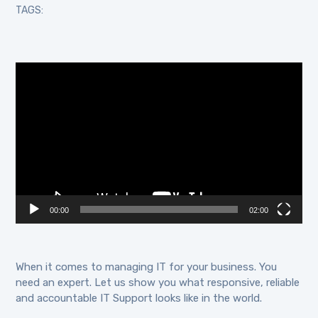
TAGS:
Lecteur
vidéo
00:00
02:00
When it comes to managing IT for your business. You
need an expert. Let us show you what responsive, reliable
and accountable IT Support looks like in the world.